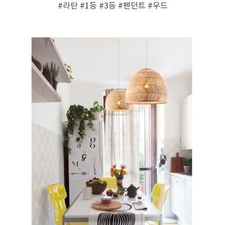
#라탄
#1등
#3등
#펜던트
#우드
페이코 ID로 페
PAYCO 바로구매