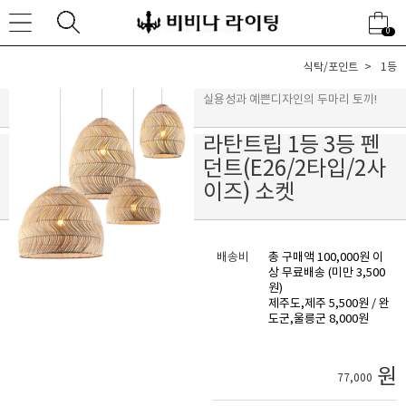
0
식탁/포인트
1등
실용성과 예쁜디자인의 두마리 토끼!
라탄트립 1등 3등 펜
던트(E26/2타입/2사
이즈) 소켓
배송비
총 구매액 100,000원 이
상 무료배송 (미만 3,500
원)
제주도,제주 5,500원 / 완
도군,울릉군 8,000원
원
77,000