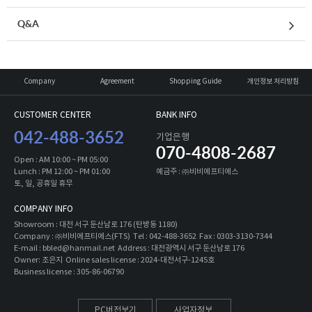
Q&A
Company
Agreement
Shopping Guide
개인정보 처리방침
CUSTOMER CENTER
BANK INFO
042-488-3652
기업은행
070-4808-2687
Open : AM 10:00 ~ PM 05:00
Lunch : PM 12:00 ~ PM 01:00
예금주 : ㈜비비에프티에스
토, 일, 공휴일 휴무
COMPANY INFO
Showroom : 대전 서구 둔산남로 176 (탄방동 1180)
Company : ㈜비비에프티에스(FTS) Tel : 042-488-3652 Fax : 0303-3130-7344
E-mail : bbled@hanmail.net Address : 대전광역시 서구 둔산남로 176
Owner: 조은지 Online sales license : 2024-대전서구-1245호
Business license : 305-86-06790
PC버전보기
사업자정보