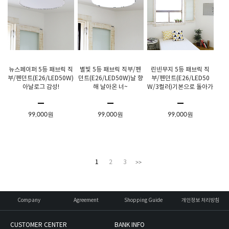
뉴스페이퍼 5등 패브릭 직
별빛 5등 패브릭 직부/펜
린넨무지 5등 패브릭 직
부/펜던트(E26/LED50W)
던트(E26/LED50W)날 향
부/펜던트(E26/LED50
아날로그 감성!
해 날아온 너~
W/3컬러)기본으로 돌아가
줘요~
99,000원
99,000원
99,000원
1
2
3
>>
Company
Agreement
Shopping Guide
개인정보 처리방침
CUSTOMER CENTER
BANK INFO