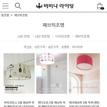
0
방조명
패브릭조명
패브릭조명
LED 큰방
LED 작은방
디자인조명
패브릭조명
최신순
낮은가격
높은가격
상품명
최다리뷰
커피프린스 5등 패브릭 직
캔디도트 5등 패브릭 직
체크패브릭 5등 직부/펜던
부/펜던트(E26/LED50W)
부/펜던트(E26/LED50
트(E26/LED50W) 인디핑