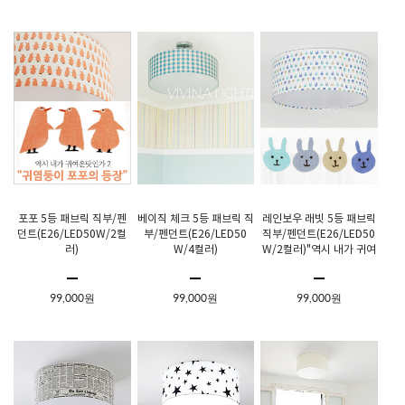
포포 5등 패브릭 직부/펜
베이직 체크 5등 패브릭 직
레인보우 래빗 5등 패브릭
던트(E26/LED50W/2컬
부/펜던트(E26/LED50
직부/펜던트(E26/LED50
러)
W/4컬러)
W/2컬러)"역시 내가 귀여
운 탓인가?"
99,000원
99,000원
99,000원