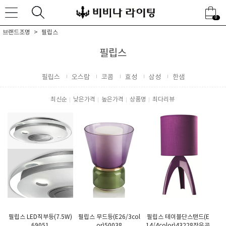
0
브랜드조명
필립스
필립스
필립스
오스람
코콤
효성
삼성
한샘
최신순
낮은가격
높은가격
상품명
최다리뷰
필립스 LED직부등(7.5W)
필립스 무드등(E26/3col
필립스 테이블단스탠드(E
69051
or)50038
14/4color)43228작은공