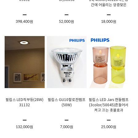
간에 어울리는 앙증맞은
스탠드@DD
398,400원
52,000원
18,000원
필립스 LED직부등(28W)
필립스 GU10할로겐램프
필립스 LED Jars 캔들램프
31132
(50W)
(3color/50045)흔들어서
켜고 끄는 촛불효과
132,000원
7,000원
25,000원