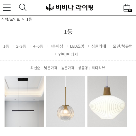
0
식탁/포인트
1등
1등
1등
2~3등
4~6등
7등이상
LED조명
샹들리에
모던/북유럽
엔틱/빈티지
최신순
낮은가격
높은가격
상품명
최다리뷰