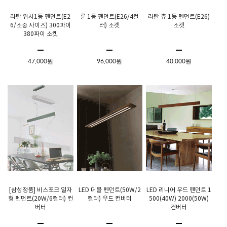
라탄 위시1등 펜던트(E2
룬 1등 펜던트(E26/4컬
라탄 츄 1등 펜던트(E26)
6/소중 사이즈) 300파이
러) 소켓
소켓
380파이 소켓
47,000원
96,000원
40,000원
[삼성정품] 비스포크 일자
LED 더블 펜던트(50W/2
LED 리니어 우드 펜던트 1
형 펜던트(20W/6컬러) 컨
컬러) 우드 컨버터
500(40W) 2000(50W)
버터
컨버터