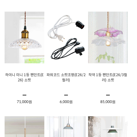
하이니 미니 1등 펜던트(E
파워코드 소켓조명(E26/2
작약 1등 펜던트(E26/3컬
26) 소켓
컬러)
러) 소켓
71,000원
6,000원
85,000원