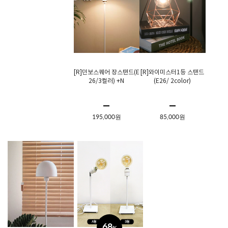
[R]던보스퀘어 장스탠드(E
[R]와이미스터1등 스탠드
26/3컬러) +N
(E26/ 2color)
195,000원
85,000원
68