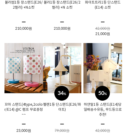
뷸러썸1등 장스탠드(E26/
뷸러1등 장스탠드(E26/2
화이트트리1등 단스탠드
2컬러) +N소켓
컬러) +N 소켓
(E14) 소켓
210,000원
210,000원
42,000원
21,000원
34
50
%
%
꼬마 스탠드(4type,2colo
펠렌1등 단스탠드(E26/화
하얀말1등 스탠드(E14)당
r/E14) @C 램프 무료증정
이트)
일배송수유등, 무드등으로
~~
추천!
23,000원
79,000원
42,000원