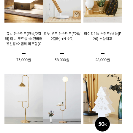
큐빅 단스탠드(원목/2컬
피노 우드 단스탠드(E26/
마이티1등 스탠드/벽등(E
러) 미니 무드등 +N컨버터
2컬러) +N 소켓
26) 소량재고
유선용/어댑터 미포함(C
타입)
75,000원
58,000원
28,000원
50
%