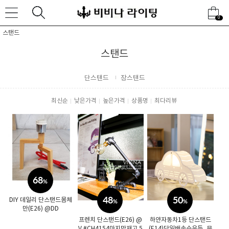
0
스탠드
스탠드
단스탠드
장스탠드
최신순
낮은가격
높은가격
상품명
최다리뷰
68
%
48
50
DIY 데일리 단스탠드몸체
%
%
만(E26) @DD
프렌치 단스탠드(E26) @
하얀자동차1등 단스탠드
V #CH4154마지막재고 5
(E14)당일배송수유등, 무