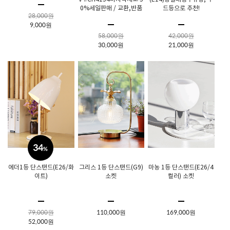
0%세일판매 / 교환,반품
드등으로 추천!
28,000원
불가
9,000원
58,000원
42,000원
30,000원
21,000원
34
%
에더1등 단스탠드(E26/화
그리스 1등 단스탠드(G9)
마농 1등 단스탠드(E26/4
이트)
소켓
컬러) 소켓
79,000원
110,000원
169,000원
52,000원