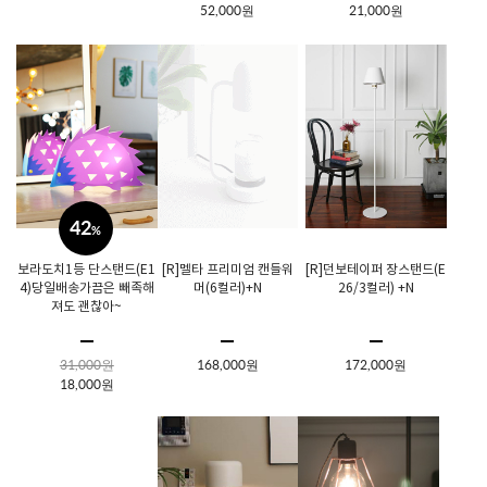
52,000원
21,000원
42
%
보라도치1등 단스탠드(E1
[R]멜타 프리미엄 캔들워
[R]던보테이퍼 장스탠드(E
4)당일배송가끔은 빼족해
머(6컬러)+N
26/3컬러) +N
져도 괜찮아~
31,000원
168,000원
172,000원
18,000원