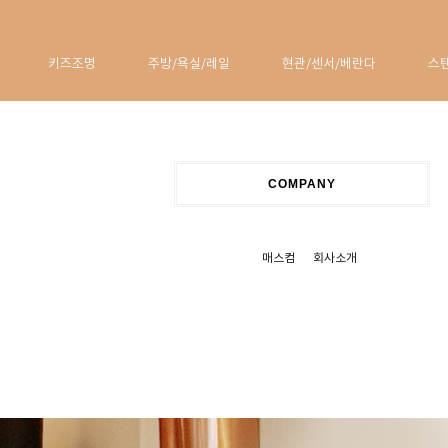
키즈조명
주방/욕실/레일
현관/센서/베란다
스
COMPANY
매스컴
회사소개