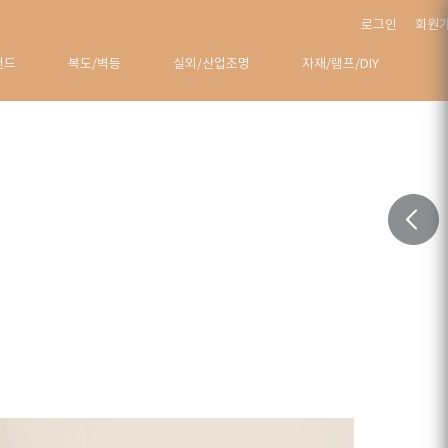
로그인
회원
탠드
복도/벽등
실외/산업조명
자재/램프/DIY