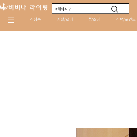
신상품
거실/로비
방조명
식탁/포인트