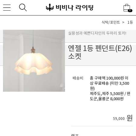
0
식탁/포인트
1등
실용성과 예쁜디자인의 두마리 토끼!
엔젤 1등 펜던트(E26)
소켓
배송비
총 구매액 100,000원 이
상 무료배송 (미만 3,500
원)
제주도,제주 5,500원 / 완
도군,울릉군 8,000원
원
59,000