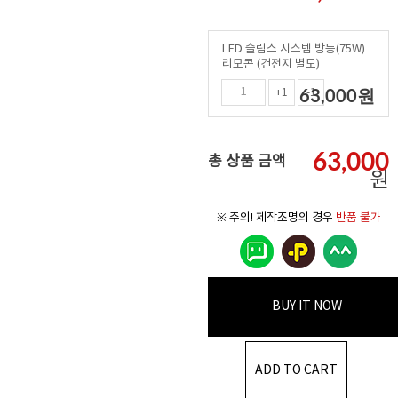
LED 슬림스 시스템 방등(75W)
리모콘 (건전지 별도)
63,000
원
+1
-1
63,000
총 상품 금액
원
※ 주의! 제작조명의 경우
반품 불가
BUY IT NOW
ADD TO CART