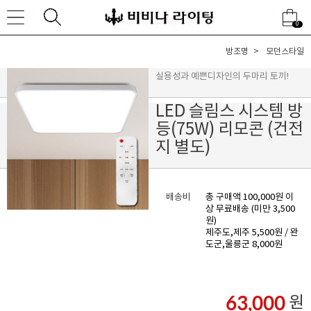
0
방조명
모던스타일
실용성과 예쁜디자인의 두마리 토끼!
LED 슬림스 시스템 방
등(75W) 리모콘 (건전
지 별도)
배송비
총 구매액 100,000원 이
상 무료배송 (미만 3,500
원)
제주도,제주 5,500원 / 완
도군,울릉군 8,000원
63,000
원