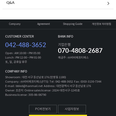
Q&A
Company
Agreement
Shopping Guide
개인정보 처리방침
CUSTOMER CENTER
BANK INFO
042-488-3652
기업은행
070-4808-2687
Open : AM 10:00 ~ PM 05:00
Lunch : PM 12:00 ~ PM 01:00
예금주 : ㈜비비에프티에스
토, 일, 공휴일 휴무
COMPANY INFO
Showroom : 대전 서구 둔산남로 176 (탄방동 1180)
Company : ㈜비비에프티에스(FTS) Tel : 042-488-3652 Fax : 0303-3130-7344
E-mail : bbled@hanmail.net Address : 대전광역시 서구 둔산남로 176
Owner: 조은지 Online sales license : 2024-대전서구-1245호
Business license : 305-86-06790
PC버전보기
사업자정보