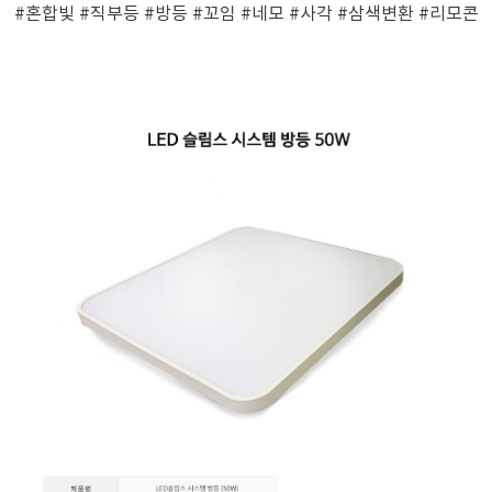
#혼합빛
#직부등
#방등
#꼬임
#네모
#사각
#삼색변환
#리모콘
페이코 ID로 페
PAYCO 바로구매