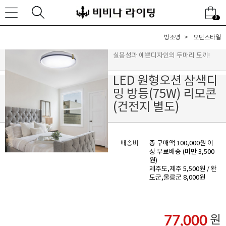
0
방조명
모던스타일
실용성과 예쁜디자인의 두마리 토끼!
LED 원형오션 삼색디
밍 방등(75W) 리모콘
(건전지 별도)
배송비
총 구매액 100,000원 이
상 무료배송 (미만 3,500
원)
제주도,제주 5,500원 / 완
도군,울릉군 8,000원
77,000
원