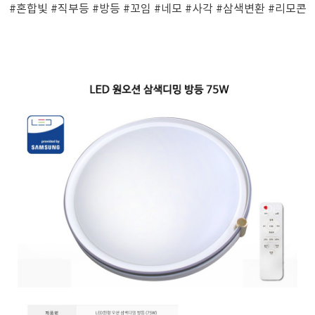
#혼합빛
#직부등
#방등
#꼬임
#네모
#사각
#삼색변환
#리모콘
페이코 ID로 페
PAYCO 바로구매