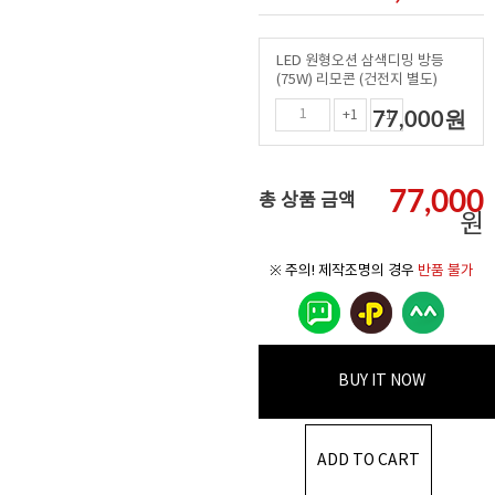
LED 원형오션 삼색디밍 방등
(75W) 리모콘 (건전지 별도)
77,000
원
+1
-1
77,000
총 상품 금액
원
※ 주의! 제작조명의 경우
반품 불가
BUY IT NOW
ADD TO CART