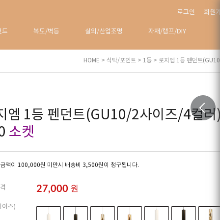
로그인
회원
탠드
복도/벽등
실외/산업조명
자재/램프/DIY
HOME
>
식탁/포인트
>
1등
> 로지엠 1등 펜던트(GU10
지엠 1등 펜던트(GU10/2사이즈/4컬러)
0
소켓
금액이 100,000원 미만시 배송비 3,500원이 청구됩니다.
27,000
원
격
사이즈)