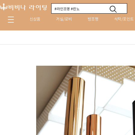
신상품
거실/로비
방조명
식탁/포인트