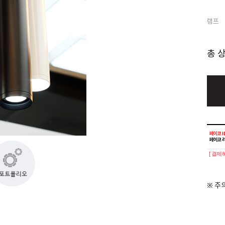
램프
총 
[ 결제
※ 주