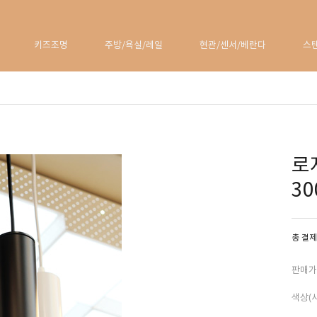
키즈조명
주방/욕실/레일
현관/센서/베란다
스
로
30
총 결제
판매가
색상(