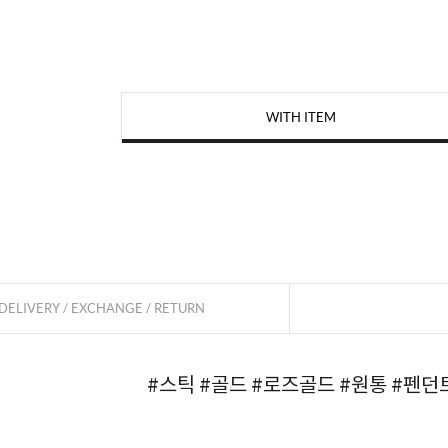
WITH ITEM
페이코 
DELIVERY / EXCHANGE / RETURN
#스틱
#골드
#로즈골드
#원통
#펜던