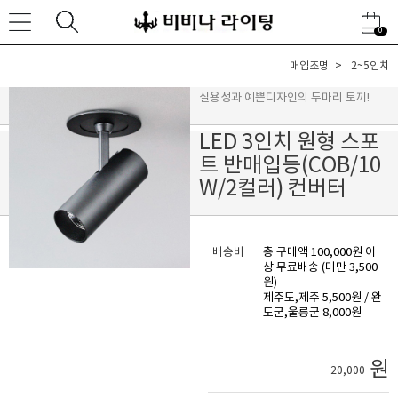
0
매입조명
2~5인치
실용성과 예쁜디자인의 두마리 토끼!
LED 3인치 원형 스포
트 반매입등(COB/10
W/2컬러) 컨버터
배송비
총 구매액 100,000원 이
상 무료배송 (미만 3,500
원)
제주도,제주 5,500원 / 완
도군,울릉군 8,000원
원
20,000