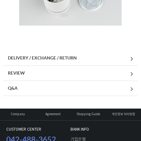
DELIVERY / EXCHANGE / RETURN
REVIEW
Q&A
Company
Agreement
Shopping Guide
개인정보 처리방침
CUSTOMER CENTER
BANK INFO
042-488-3652
기업은행