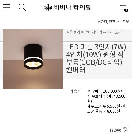
0
베란다/현관
직부
실용성과 예쁜디자인의 두마리 토끼!
LED 미논 3인치(7W)
4인치(10W) 원형 직
부등(COB/DC타입)
컨버터
배송비
총 구매액 100,000원 이
상 무료배송 (미만 3,500
원)
제주도,제주 5,500원 / 완
도군,울릉군 8,000원
원
19,000