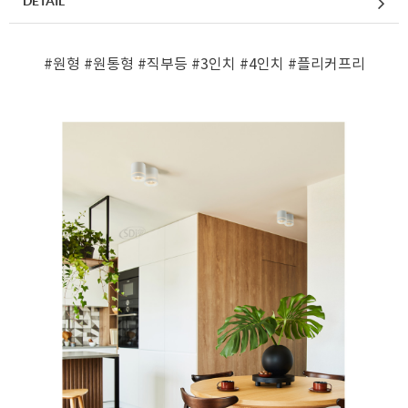
DETAIL
#원형
#원통형
#직부등
#3인치
#4인치
#플리커프리
페이코 ID로 페
PAYCO 바로구매