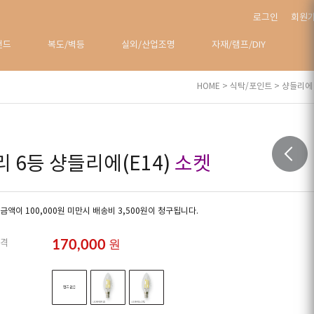
로그인
회원
탠드
복도/벽등
실외/산업조명
자재/램프/DIY
HOME
>
식탁/포인트
>
샹들리에
리 6등 샹들리에(E14)
소켓
금액이 100,000원 미만시 배송비 3,500원이 청구됩니다.
170,000
원
격