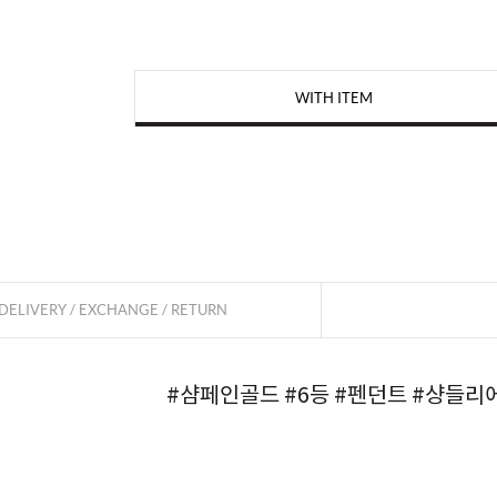
WITH ITEM
페이코 
DELIVERY / EXCHANGE / RETURN
#샴페인골드
#6등
#펜던트
#샹들리