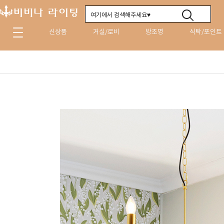
신상품
거실/로비
방조명
식탁/포인트