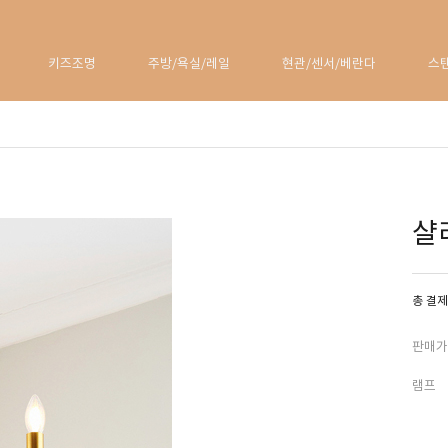
키즈조명
주방/욕실/레일
현관/센서/베란다
스
샬
총 결제
판매가
램프