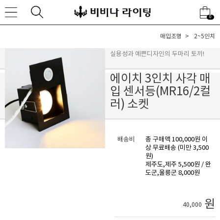
0
매입조명
2~5인치
실용성과 예쁜디자인의 두마리 토끼!
에이치 3인치 사각 매
입 센서등(MR16/2컬
러) 소켓
배송비
총 구매액 100,000원 이
상 무료배송 (미만 3,500
원)
제주도,제주 5,500원 / 완
도군,울릉군 8,000원
원
40,000