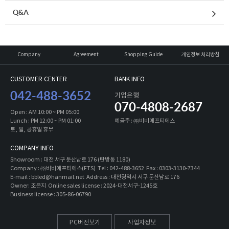
Q&A
Company
Agreement
Shopping Guide
개인정보 처리방침
CUSTOMER CENTER
BANK INFO
042-488-3652
기업은행
070-4808-2687
Open : AM 10:00 ~ PM 05:00
Lunch : PM 12:00 ~ PM 01:00
예금주 : ㈜비비에프티에스
토, 일, 공휴일 휴무
COMPANY INFO
Showroom : 대전 서구 둔산남로 176 (탄방동 1180)
Company : ㈜비비에프티에스(FTS) Tel : 042-488-3652 Fax : 0303-3130-7344
E-mail : bbled@hanmail.net Address : 대전광역시 서구 둔산남로 176
Owner: 조은지 Online sales license : 2024-대전서구-1245호
Business license : 305-86-06790
PC버전보기
사업자정보