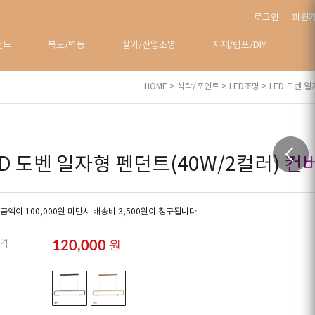
로그인
회원
탠드
복도/벽등
실외/산업조명
자재/램프/DIY
HOME
>
식탁/포인트
>
LED조명
> LED 도벤 
ED 도벤 일자형 펜던트(40W/2컬러)
컨
금액이 100,000원 미만시 배송비 3,500원이 청구됩니다.
120,000
원
격