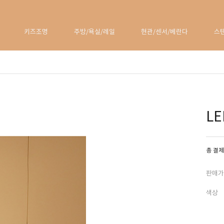
키즈조명
주방/욕실/레일
현관/센서/베란다
스
L
총 결제
판매가
색상