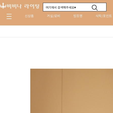
신상품
거실/로비
방조명
식탁/포인트