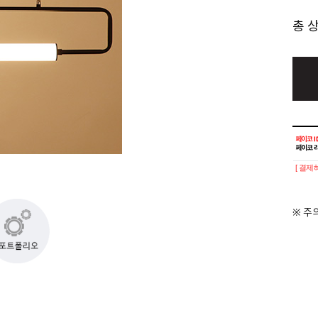
총 
[ 결제
※ 주