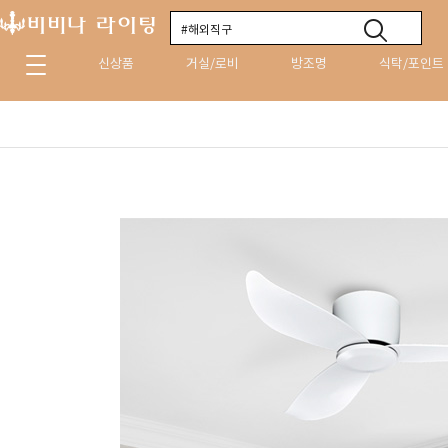
신상품
거실/로비
방조명
식탁/포인트