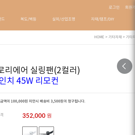
로그인
회원
탠드
복도/벽등
실외/산업조명
자재/램프/DIY
HOME
>
기타자재
>
기타
로리에어 실링팬(2컬러)
6인치 45W 리모컨
금액이 100,000원 미만시 배송비 3,500원이 청구됩니다.
352,000
원
격