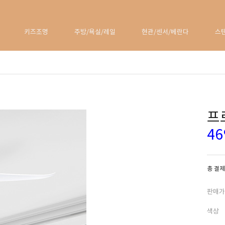
키즈조명
주방/욕실/레일
현관/센서/베란다
스
프
4
총 결제
판매가
색상