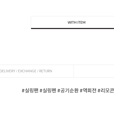
WITH ITEM
페이코 
DELIVERY / EXCHANGE / RETURN
#실링팬
#실링펜
#공기순환
#역회전
#리모