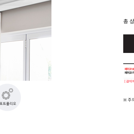
총 
[ 결제
※ 주