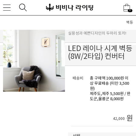
0
벽등
실용성과 예쁜디자인의 두마리 토끼!
LED 레이나 시계 벽등
(8W/2타입) 컨버터
배송비
총 구매액 100,000원 이
상 무료배송 (미만 3,500
원)
제주도,제주 5,500원 / 완
도군,울릉군 8,000원
원
42,000