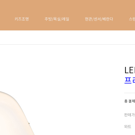
키즈조명
주방/욕실/레일
현관/센서/베란다
스
LE
프
총 결제
판매가
와트