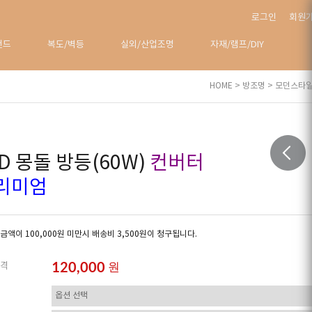
로그인
회원
탠드
복도/벽등
실외/산업조명
자재/램프/DIY
HOME
>
방조명
>
모던스타
D 몽돌 방등(60W)
컨버터
리미엄
금액이 100,000원 미만시 배송비 3,500원이 청구됩니다.
120,000
원
격