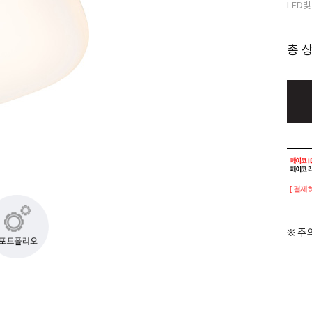
LED빛
총 
[ 결제
※ 주