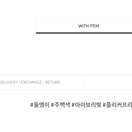
WITH ITEM
페이코 
DELIVERY / EXCHANGE / RETURN
#돌멩이
#주백색
#아이보리빛
#플리커프