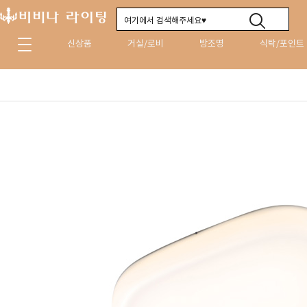
신상품
거실/로비
방조명
식탁/포인트