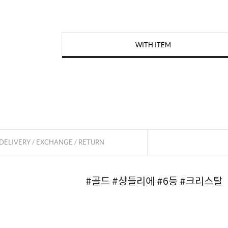
WITH ITEM
페이코 
DELIVERY / EXCHANGE / RETURN
#골드
#샹들리에
#6등
#크리스탈