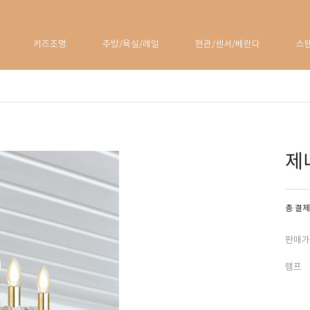
키즈조명
주방/욕실/레일
현관/센서/베란다
스
제
총 결제
판매가
램프