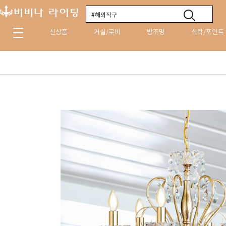
신상품
거실/로비
방조명
식탁/포인트