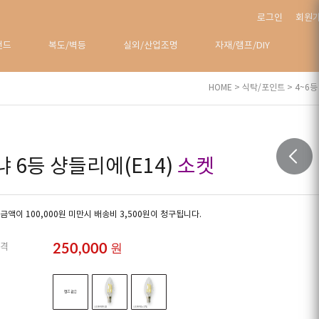
로그인
회원
탠드
복도/벽등
실외/산업조명
자재/램프/DIY
HOME
>
식탁/포인트
>
4~6등
냐 6등 샹들리에(E14)
소켓
금액이 100,000원 미만시 배송비 3,500원이 청구됩니다.
250,000
원
격