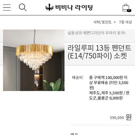
0
식탁/포인트
7등 이상
실용성과 예쁜디자인의 두마리 토끼!
라일루피 13등 펜던트
(E14/750파이) 소켓
배송비
총 구매액 100,000원 이
상 무료배송 (미만 3,500
원)
제주도,제주 5,500원 / 완
도군,울릉군 8,000원
원
590,000