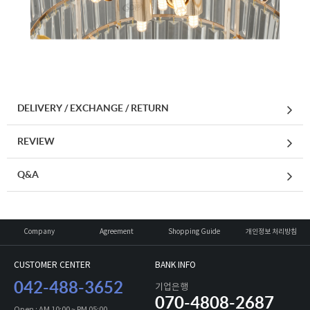
DELIVERY / EXCHANGE / RETURN
REVIEW
Q&A
Company
Agreement
Shopping Guide
개인정보 처리방침
CUSTOMER CENTER
BANK INFO
042-488-3652
기업은행
070-4808-2687
Open : AM 10:00 ~ PM 05:00