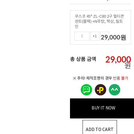
쿠스코 45º ZL-C80 2구 멀티콘
센트(블랙) +N주방, 책상, 빌트
인
29,000
원
+1
-1
29,000
총 상품 금액
원
※ 주의! 제작조명의 경우
반품 불가
BUY IT NOW
ADD TO CART