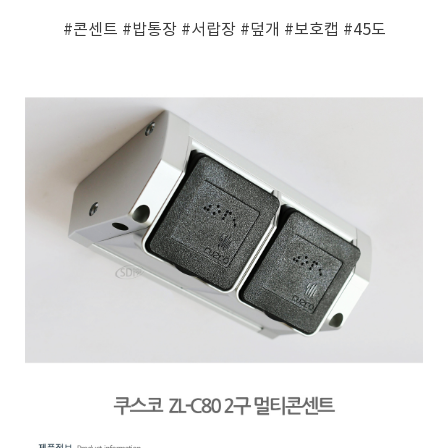
#콘센트
#밥통장
#서랍장
#덮개
#보호캡
#45도
페이코 ID로 페
PAYCO 바로구매