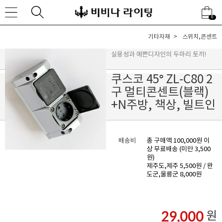
0
기타자재
스위치,콘센트
실용성과 예쁜디자인의 두마리 토끼!
쿠스코 45º ZL-C80 2
구 멀티콘센트(블랙)
+N주방, 책상, 빌트인
배송비
총 구매액 100,000원 이
상 무료배송 (미만 3,500
원)
제주도,제주 5,500원 / 완
도군,울릉군 8,000원
29,000
원