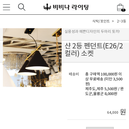
0
식탁/포인트
2~3등
실용성과 예쁜디자인의 두마리 토끼!
샨 2등 펜던트(E26/2
컬러) 소켓
배송비
총 구매액 100,000원 이
상 무료배송 (미만 3,500
원)
제주도,제주 5,500원 / 완
도군,울릉군 8,000원
원
64,000