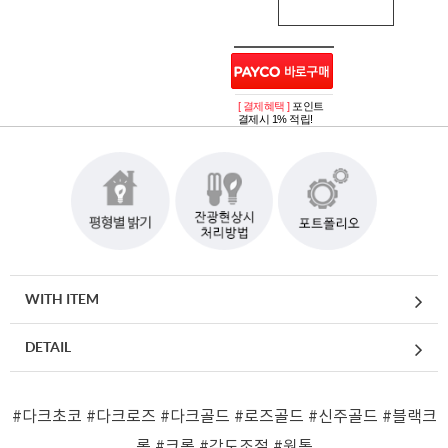
[ 결제혜택 ]
포인트
결제시 1% 적립!
WITH ITEM
DETAIL
#다크초코
#다크로즈
#다크골드
#로즈골드
#신주골드
#블랙크
롬
#크롬
#각도조절
#원통