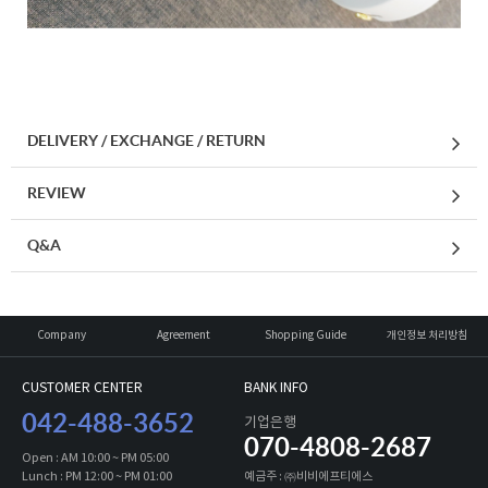
DELIVERY / EXCHANGE / RETURN
REVIEW
Q&A
Company
Agreement
Shopping Guide
개인정보 처리방침
CUSTOMER CENTER
BANK INFO
042-488-3652
기업은행
070-4808-2687
Open : AM 10:00 ~ PM 05:00
Lunch : PM 12:00 ~ PM 01:00
예금주 : ㈜비비에프티에스