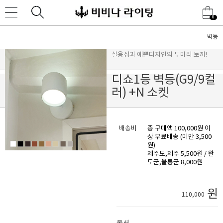
0
벽등
실용성과 예쁜디자인의 두마리 토끼!
디쇼1등 벽등(G9/9컬
러) +N 소켓
배송비
총 구매액 100,000원 이
상 무료배송 (미만 3,500
원)
제주도,제주 5,500원 / 완
도군,울릉군 8,000원
원
110,000