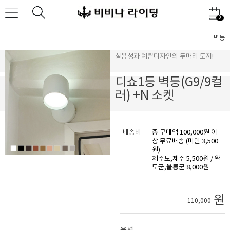
0
벽등
실용성과 예쁜디자인의 두마리 토끼!
디쇼1등 벽등(G9/9컬
러) +N 소켓
배송비
총 구매액 100,000원 이
상 무료배송 (미만 3,500
원)
제주도,제주 5,500원 / 완
도군,울릉군 8,000원
원
110,000