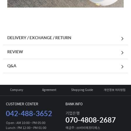
DELIVERY / EXCHANGE / RETURN
REVIEW
Q&A
Company
Agreement
Shopping Guide
개인정보 처리방침
CUSTOMER CENTER
BANK INFO
042-488-3652
기업은행
070-4808-2687
Open : AM 10:00 ~ PM 05:00
Lunch : PM 12:00 ~ PM 01:00
예금주 : ㈜비비에프티에스