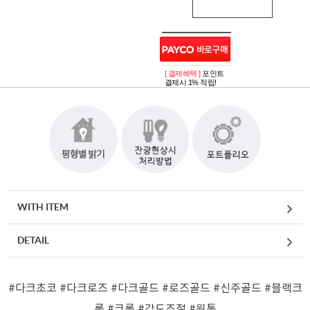
[ 결제혜택 ]
포인트
결제시 1% 적립!
WITH ITEM
DETAIL
#다크초코
#다크로즈
#다크골드
#로즈골드
#신주골드
#블랙크
롬
#크롬
#각도조절
#원통