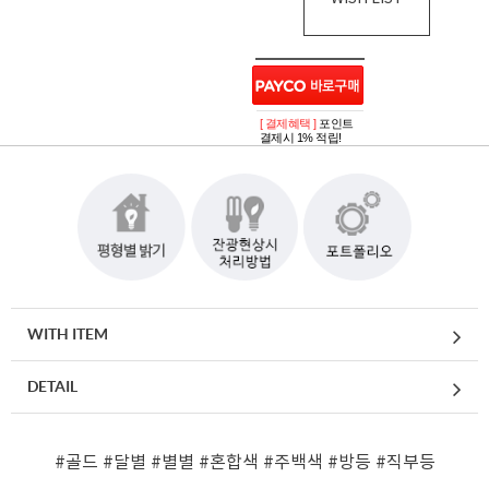
[ 결제혜택 ]
포인트
결제시 1% 적립!
WITH ITEM
DETAIL
#골드
#달별
#별별
#혼합색
#주백색
#방등
#직부등