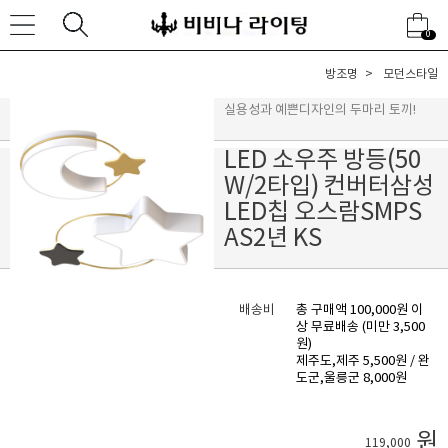
0
방조명
모던스타일
실용성과 예쁜디자인의 두마리 토끼!
LED 소우주 방등(50
W/2타입) 컨버터삼성
LED칩 오스람SMPS
AS2년 KS
배송비
총 구매액 100,000원 이
상 무료배송 (미만 3,500
원)
제주도,제주 5,500원 / 완
도군,울릉군 8,000원
원
119,000