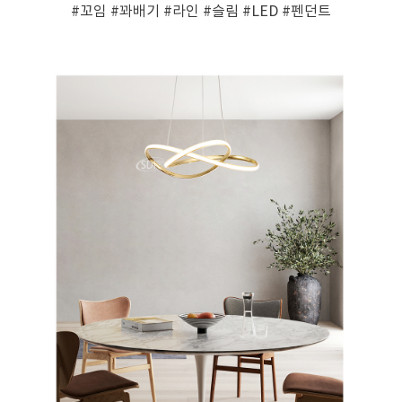
#꼬임
#꽈배기
#라인
#슬림
#LED
#펜던트
페이코 ID로 페
PAYCO 바로구매