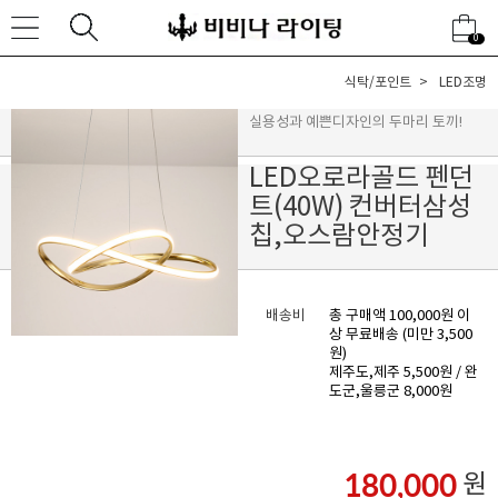
0
식탁/포인트
LED조명
실용성과 예쁜디자인의 두마리 토끼!
LED오로라골드 펜던
트(40W) 컨버터삼성
칩,오스람안정기
배송비
총 구매액 100,000원 이
상 무료배송 (미만 3,500
원)
제주도,제주 5,500원 / 완
도군,울릉군 8,000원
180,000
원