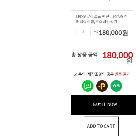
LED오로라골드 펜던트(40W) 컨
버터삼성칩,오스람안정기
180,000
원
+1
-1
180,000
총 상품 금액
원
※ 주의! 제작조명의 경우
반품 불가
BUY IT NOW
ADD TO CART