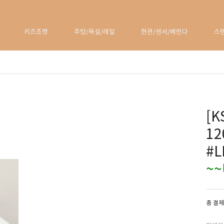
키즈조명
주방/욕실/레일
현관/센서/베란다
스
[
1
#L
~
총 결제