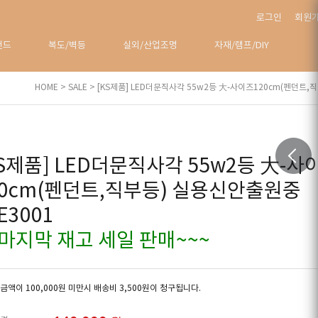
로그인
회원
탠드
복도/벽등
실외/산업조명
자재/램프/DIY
HOME
>
SALE
> [KS제품] LED더문직사각 55w2등 大-사이즈120cm(펜던트,
KS제품] LED더문직사각 55w2등 大-사
20cm(펜던트,직부등) 실용신안출원중
E3001
~마지막 재고 세일 판매~~~
금액이 100,000원 미만시 배송비 3,500원이 청구됩니다.