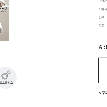
판매가
소비자
종류
램프
총 
※ 주