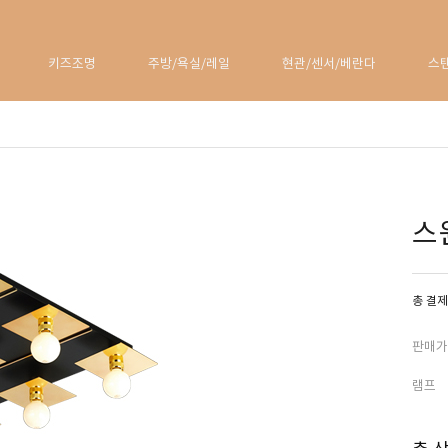
키즈조명
주방/욕실/레일
현관/센서/베란다
스
스
총 결제
판매가
램프