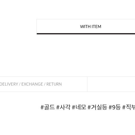
WITH ITEM
페이코 
DELIVERY / EXCHANGE / RETURN
#골드
#사각
#네모
#거실등
#9등
#직