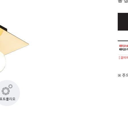
총 
[ 결제
※ 주