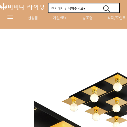
신상품
거실/로비
방조명
식탁/포인트