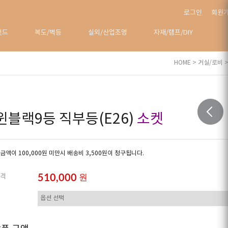
로그인
회원
탠드
복도/벽등
실외/산업조명
자재/램프/DIY
HOME
>
거실/로비
>
윈블랙9등 직부등(E26)
소켓
금액이 100,000원 미만시 배송비 3,500원이 청구됩니다.
510,000
원
격