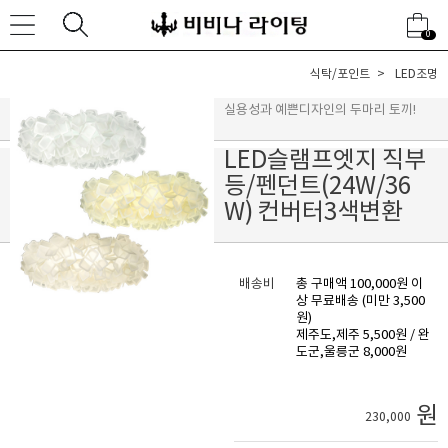
0
식탁/포인트
LED조명
실용성과 예쁜디자인의 두마리 토끼!
LED슬램프엣지 직부
등/펜던트(24W/36
W) 컨버터3색변환
배송비
총 구매액 100,000원 이
상 무료배송 (미만 3,500
원)
제주도,제주 5,500원 / 완
도군,울릉군 8,000원
원
230,000