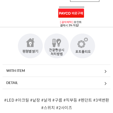
[ 결제혜택 ]
포인트
결제시 1% 적립!
WITH ITEM
DETAIL
#LED
#아크릴
#낱장
#날개
#구름
#직부등
#펜던트
#3색변환
#스위치
#2사이즈