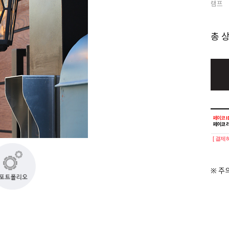
램프
총 
[ 결제
※ 주