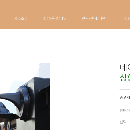
키즈조명
주방/욕실/레일
현관/센서/베란다
스
데
상
총 결제
판매가
선택