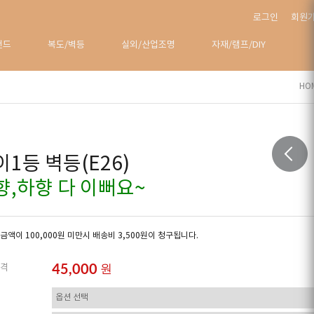
로그인
회원
탠드
복도/벽등
실외/산업조명
자재/램프/DIY
HO
이1등 벽등(E26)
향,하향 다 이뻐요~
금액이 100,000원 미만시 배송비 3,500원이 청구됩니다.
45,000
원
격