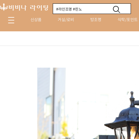
신상품
거실/로비
방조명
식탁/포인트