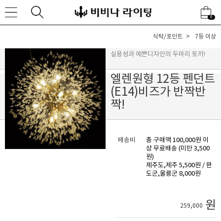
0
식탁/포인트
7등 이상
실용성과 예쁜디자인의 두마리 토끼!
엘렌원형 12등 펜던트
(E14)비즈가 반짝반
짝!
배송비
총 구매액 100,000원 이
상 무료배송 (미만 3,500
원)
제주도,제주 5,500원 / 완
도군,울릉군 8,000원
원
259,000