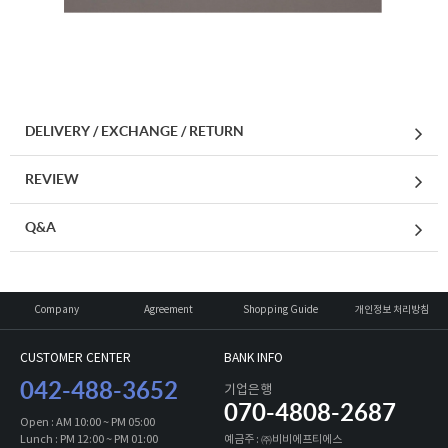
DELIVERY / EXCHANGE / RETURN
REVIEW
Q&A
Company
Agreement
Shopping Guide
개인정보 처리방침
CUSTOMER CENTER
BANK INFO
042-488-3652
기업은행
070-4808-2687
Open : AM 10:00 ~ PM 05:00
Lunch : PM 12:00 ~ PM 01:00
예금주 : ㈜비비에프티에스