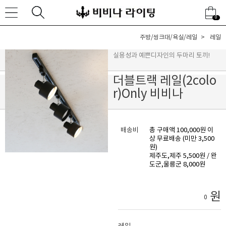
0
주방/씽크대/욕실/레일
레일
실용성과 예쁜디자인의 두마리 토끼!
더블트랙 레일(2colo
r)Only 비비나
배송비
총 구매액 100,000원 이
상 무료배송 (미만 3,500
원)
제주도,제주 5,500원 / 완
도군,울릉군 8,000원
원
0