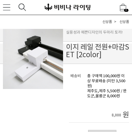
0
신상품
신상품
실용성과 예쁜디자인의 두마리 토끼!
이지 레일 전원+마감S
ET [2color]
배송비
총 구매액 100,000원 이
상 무료배송 (미만 3,500
원)
제주도,제주 5,500원 / 완
도군,울릉군 8,000원
원
8,000