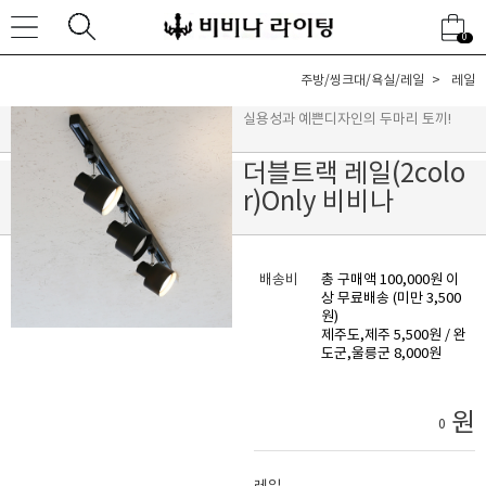
0
주방/씽크대/욕실/레일
레일
실용성과 예쁜디자인의 두마리 토끼!
더블트랙 레일(2colo
r)Only 비비나
배송비
총 구매액 100,000원 이
상 무료배송 (미만 3,500
원)
제주도,제주 5,500원 / 완
도군,울릉군 8,000원
원
0