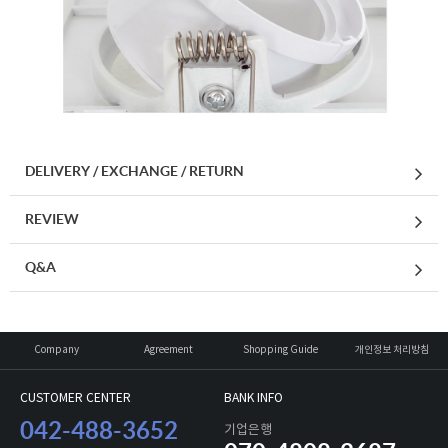
DELIVERY / EXCHANGE / RETURN
REVIEW
Q&A
Company
Agreement
Shopping Guide
개인정보 처리방침
CUSTOMER CENTER
BANK INFO
042-488-3652
기업은행