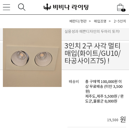
0
베란다/현관
매입조명
2~5인치
실용성과 예쁜디자인의 두마리 토끼!
3인치 2구 사각 멀티
매입(화이트/GU10/
타공사이즈75) !
배송비
총 구매액 100,000원 이
상 무료배송 (미만 3,500
원)
제주도,제주 5,500원 / 완
도군,울릉군 8,000원
원
19,500