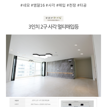
#네모
#엠알16
#사각
#매입
#천장
#타공
페이코 ID로 페
PAYCO 바로구매