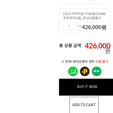
LED스위치비솔 거실6등(150W)
주문제작상품_변심반품불가
426,000
원
+1
-1
426,000
총 상품 금액
원
※ 주의! 제작조명의 경우
반품 불가
BUY IT NOW
ADD TO CART