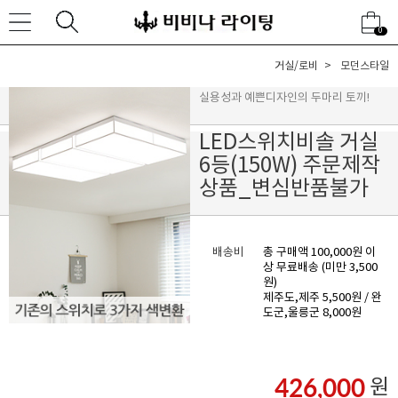
0
거실/로비
모던스타일
실용성과 예쁜디자인의 두마리 토끼!
LED스위치비솔 거실
6등(150W) 주문제작
상품_변심반품불가
배송비
총 구매액 100,000원 이
상 무료배송 (미만 3,500
원)
제주도,제주 5,500원 / 완
도군,울릉군 8,000원
426,000
원