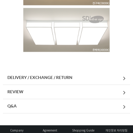
DELIVERY / EXCHANGE / RETURN
REVIEW
Q&A
Company
Agreement
Shopping Guide
개인정보 처리방침