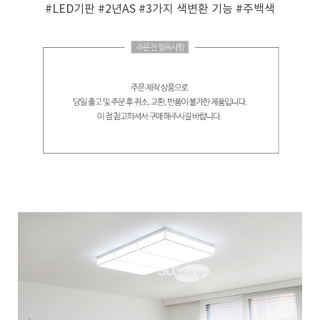
#LED기판
#2년AS
#3가지 색변환 기능
#주백색
페이코 ID로 페
PAYCO 바로구매