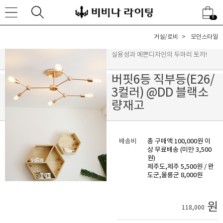
0
거실/로비
모던스타일
실용성과 예쁜디자인의 두마리 토끼!
버핏6등 직부등(E26/
3컬러) @DD 블랙소
량재고
배송비
총 구매액 100,000원 이
상 무료배송 (미만 3,500
원)
제주도,제주 5,500원 / 완
도군,울릉군 8,000원
원
118,000