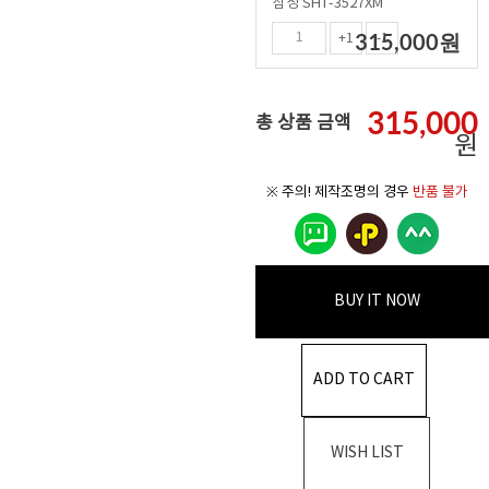
삼성 SHT-3527XM
315,000
원
+1
-1
315,000
총 상품 금액
원
※ 주의! 제작조명의 경우
반품 불가
BUY IT NOW
ADD TO CART
WISH LIST