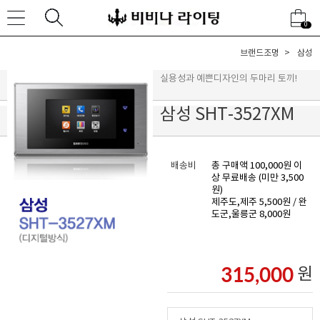
0
브랜드조명
삼성
실용성과 예쁜디자인의 두마리 토끼!
삼성 SHT-3527XM
배송비
총 구매액 100,000원 이
상 무료배송 (미만 3,500
원)
제주도,제주 5,500원 / 완
도군,울릉군 8,000원
315,000
원