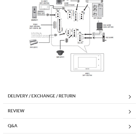
이코 라이프 하
DELIVERY / EXCHANGE / RETURN
REVIEW
Q&A