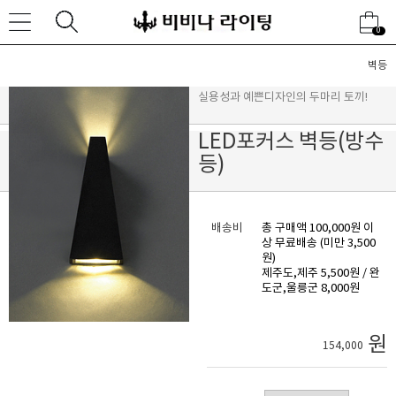
0
벽등
실용성과 예쁜디자인의 두마리 토끼!
LED포커스 벽등(방수
등)
배송비
총 구매액 100,000원 이
상 무료배송 (미만 3,500
원)
제주도,제주 5,500원 / 완
도군,울릉군 8,000원
원
154,000