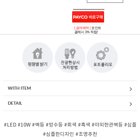
[ 결제혜택 ]
포인트
결제시 1% 적립!
WITH ITEM
DETAIL
#LED
#10W
#벽등
#방수등
#회색
#흑색
#야외현관벽등
#심플
#심플한디자인
#조명추천