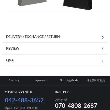
DELIVERY / EXCHANGE / RETURN
REVIEW
Q&A
세요!
Company
Agreement
Shopping Guide
개인정보 처리방침
CUSTOMER CENTER
BANK INFO
042-488-3652
기업은행
070-4808-2687
Open : AM 10:00 ~ PM 05:00