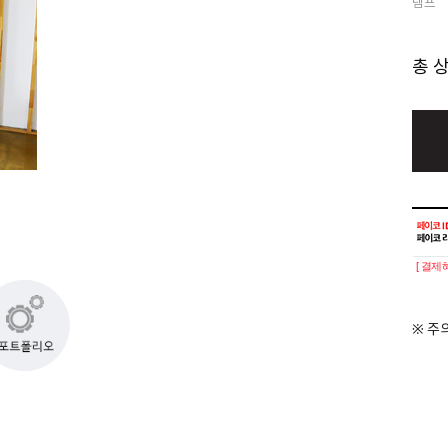
램프
총 
[ 결제
※ 주