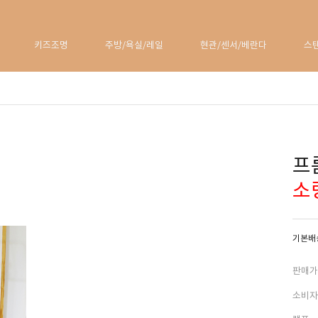
키즈조명
주방/욕실/레일
현관/센서/베란다
스
프
소
기본배송
판매가
소비자