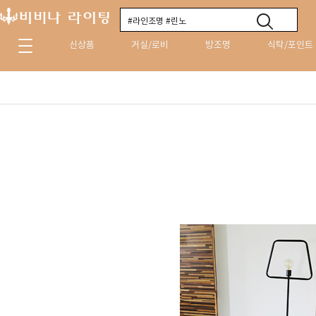
신상품
거실/로비
방조명
식탁/포인트