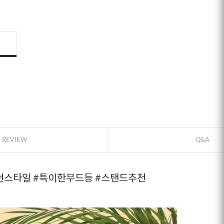
ID로 페이
PAYCO 바
REVIEW
Q&A
던스타일
#특이한무드등
#스탠드추천