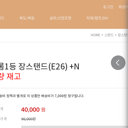
로그인
회원
탠드
복도/벽등
실외/산업조명
자재/램프/DIY
HOME
>
스탠드
>
장스탠
롬1등 장스탠드(E26) +N
량 재고
비 정책과 별개로 이 상품만 배송비가 7,000원 청구됩니다.
40,000
원
격
가격
98,000원