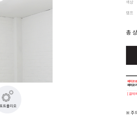
색상
램프
총 
[ 결제
※ 주