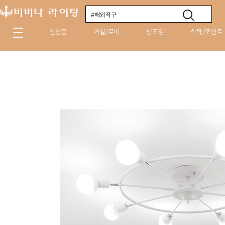
신상품
거실/로비
방조명
식탁/포인트