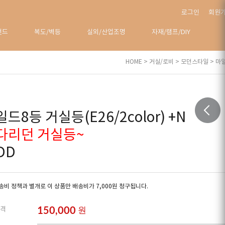
로그인
회원
탠드
복도/벽등
실외/산업조명
자재/램프/DIY
HOME
>
거실/로비
>
모던스타일
> 마일
드8등 거실등(E26/2color) +N
다리던 거실등~
DD
비 정책과 별개로 이 상품만 배송비가 7,000원 청구됩니다.
150,000
원
격