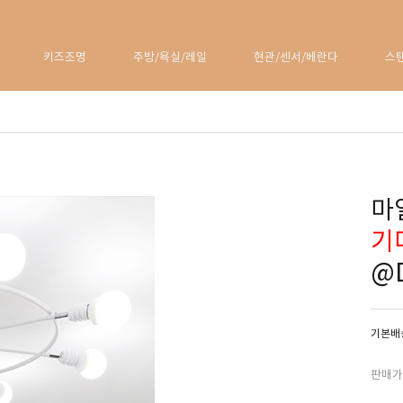
키즈조명
주방/욕실/레일
현관/센서/베란다
스
마일
기
@
기본배송
판매가