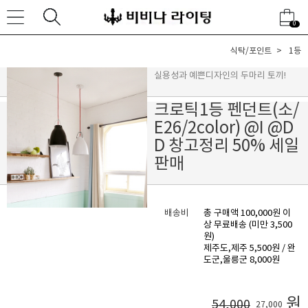
0
식탁/포인트
1등
실용성과 예쁜디자인의 두마리 토끼!
크로틱1등 펜던트(소/
E26/2color) @I @D
D 창고정리 50% 세일
판매
배송비
총 구매액 100,000원 이
상 무료배송 (미만 3,500
원)
제주도,제주 5,500원 / 완
도군,울릉군 8,000원
원
54,000
27,000