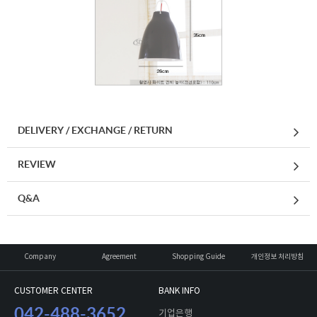
DELIVERY / EXCHANGE / RETURN
REVIEW
Q&A
Company
Agreement
Shopping Guide
개인정보 처리방침
CUSTOMER CENTER
BANK INFO
042-488-3652
기업은행