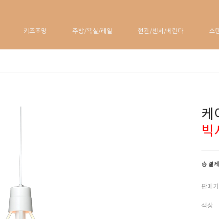
키즈조명
주방/욕실/레일
현관/센서/베란다
스
케
빅
총 결제
판매가
색상