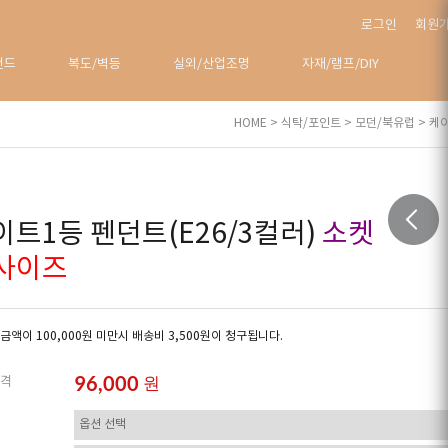
로그인
회원
탠드
복도/벽등
실외/산업조명
자재/램프/DIY
HOME
>
식탁/포인트
>
모던/북유럽
> 케
이트1등 펜던트(E26/3컬러)
소켓
사이즈
금액이 100,000원 미만시 배송비 3,500원이 청구됩니다.
96,000
원
격