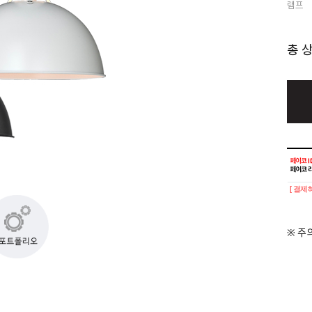
램프
총 
[ 결제
※ 주