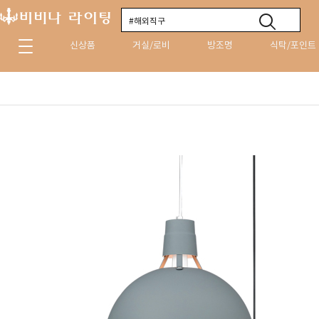
신상품
거실/로비
방조명
식탁/포인트