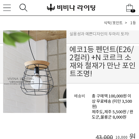
0
식탁/포인트
1등
실용성과 예쁜디자인의 두마리 토끼!
에코1등 펜던트(E26/
2컬러) +N 코르크 소
재와 철재가 만난 포인
트조명!
배송비
총 구매액 100,000원 이
상 무료배송 (미만 3,500
원)
제주도,제주 5,500원 / 완
도군,울릉군 8,000원
원
43,000
10,000