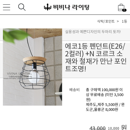
0
식탁/포인트
1등
실용성과 예쁜디자인의 두마리 토끼!
에코1등 펜던트(E26/
2컬러) +N 코르크 소
재와 철재가 만난 포인
트조명!
배송비
총 구매액 100,000원 이
상 무료배송 (미만 3,500
원)
제주도,제주 5,500원 / 완
도군,울릉군 8,000원
원
43,000
10,000