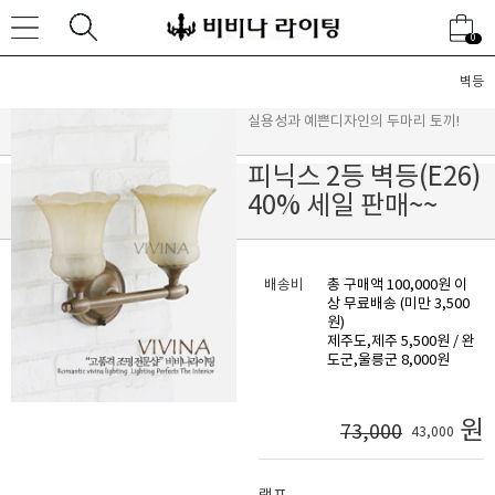
0
벽등
실용성과 예쁜디자인의 두마리 토끼!
피닉스 2등 벽등(E26)
40% 세일 판매~~
배송비
총 구매액 100,000원 이
상 무료배송 (미만 3,500
원)
제주도,제주 5,500원 / 완
도군,울릉군 8,000원
원
73,000
43,000