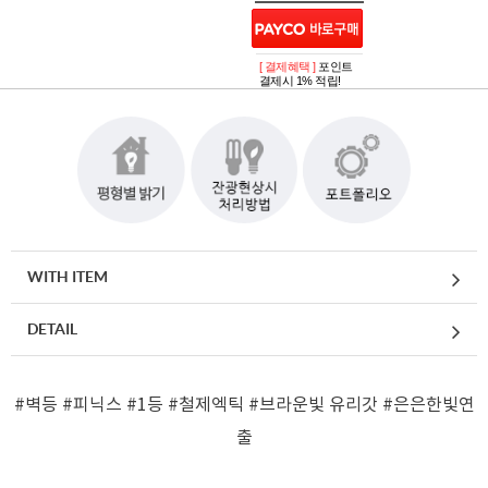
[ 결제혜택 ]
포인트
결제시 1% 적립!
WITH ITEM
DETAIL
#벽등
#피닉스
#1등
#철제엑틱
#브라운빛 유리갓
#은은한빛연
출