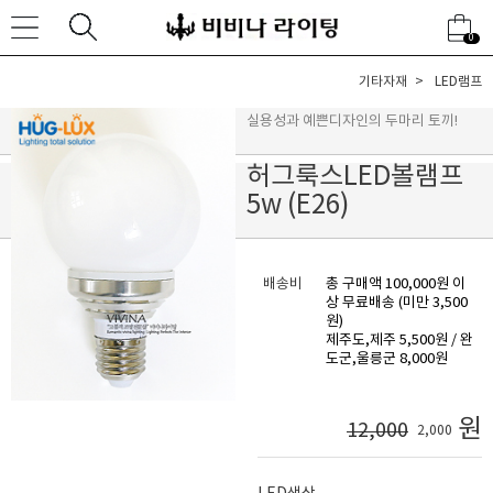
0
기타자재
LED램프
실용성과 예쁜디자인의 두마리 토끼!
허그룩스LED볼램프
5w (E26)
배송비
총 구매액 100,000원 이
상 무료배송 (미만 3,500
원)
제주도,제주 5,500원 / 완
도군,울릉군 8,000원
원
12,000
2,000